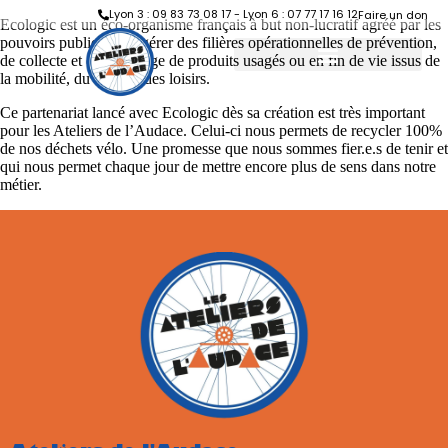
Lyon 3 : 09 83 73 08 17 - Lyon 6 : 07 77 17 16 12
Faire un don
Ecologic est un éco-organisme français à but non-lucratif agréé par les
pouvoirs publics pour gérer des filières opérationnelles de prévention,
de collecte et de recyclage de produits usagés ou en fin de vie issus de
la mobilité, du sport et des loisirs.
Ce partenariat lancé avec Ecologic dès sa création est très important
pour les Ateliers de l’Audace. Celui-ci nous permets de recycler 100%
de nos déchets vélo.
Une promesse que nous sommes fier.e.s de tenir et
qui nous permet chaque jour de mettre encore plus de sens dans notre
métier.