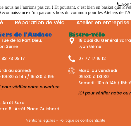
Lyon 3
ue nous ne l’aurions pas cru ! Et pourtant, c’est bien en basket que P.P
. Reconnaissance d’un parcours hors du commun pour les Ateliers de l’
té
Réparation de vélo
Atelier en entreprise
iers de l'Audace
Bistro-vélo
 rue de la Part Dieu,
18 quai du Général Sarrai
yon 3ème
Lyon 6ème
 83 73 08 17
07 77 17 16 12
rdi au samedi
Mardi au vendredi
 10h30 à 14h / 15h30 à 19h
09h30 à 18h30
Samedi : 10h à 14h / 15h 
I pour vérifier notre ouverture
ICI pour vérifier notre ou
 : Arrêt Saxe
tro B : Arrêt Place Guichard
Mentions légales
–
Politique de confidentialité