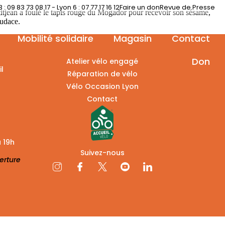
 : 09 83 73 08 17 - Lyon 6 : 07 77 17 16 12
Faire un don
Revue de Presse
etitjean a foulé le tapis rouge du Mogador pour recevoir son sésame,
Audace.
Mobilité solidaire
Magasin
Contact
Don
Atelier vélo engagé
l
Réparation de vélo
Vélo Occasion Lyon
Contact
à 19h
Suivez-nous
verture