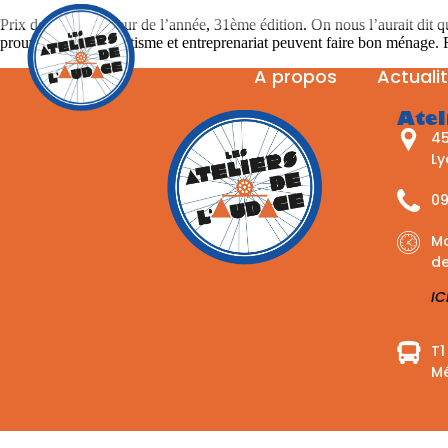
Prix de l’entrepreneur de l’année, 31ème édition. On nous l’aurait dit q
prouvant que militantisme et entreprenariat peuvent faire bon ménage
A propos
Actuali
Atel
45
L
09
Ma
de
IC
T1
Mé