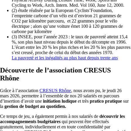
Cycling to Work, Arch. Intern. Med. Vol 160, June 12, 2000.
(2) étude réalisée par la European Cyclists’Foundation,
l’empreinte carbone d’un vélo est d’environ 21 grammes de
CO2 par kilomètre parcouru, et 22 grammes pour le vélo
électrique ; alors qu’une voiture émet 100 à 120 grammes de
carbone par kilomètre
(3) INSEE, pour l’année 2023 : le taux de pauvreté atteint 15,4
%, son plus haut niveau depuis le début du décompte en 1996.
L’écart entre les 20 % les plus riches et les 20 % les plus pauvres
s’est creusé, proche de celui du début des années 1970.
La pauvreté et les inégalités au plus haut depuis trente ans
Découverte de l’association CRESUS
Rhône
Grâce à l’association
CRESUS Rhône
, nous avons pu, le jeudi 26
mars 2026, permettre à l’ensemble de nos 20 salariés en parcours
d’insertion d’avoir une
initiation ludique
et très
pratico pratique
sur
la
gestion de budget au quotidien.
Ce temps de jeu, a également permis à nos salariés de
découvrir les
accompagnements budgétaires
qui peuvent être effectués
gratuitement, individuellement et en toute confidentialité par