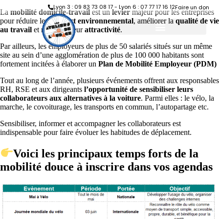
Lyon 3 : 09 83 73 08 17 - Lyon 6 : 07 77 17 16 12
Faire un don
La
mobilité domicile-travail
est un
levier
majeur pour les entreprises
pour réduire leur
impact environnemental
, améliorer la
qualité de vie
au travail
et renforcer leur
attractivité
.
Par ailleurs, les employeurs de plus de 50 salariés situés sur un même
site au sein d’une agglomération de plus de 100 000 habitants sont
fortement incitées à élaborer un
Plan de Mobilité Employeur (PDM)
Tout au long de l’année, plusieurs événements offrent aux responsables
RH, RSE et aux dirigeants
l’opportunité de sensibiliser leurs
collaborateurs aux alternatives à la voiture
. Parmi elles : le vélo, la
marche, le covoiturage, les transports en commun, l’autopartage etc.
Sensibiliser, informer et accompagner les collaborateurs est
indispensable pour faire évoluer les habitudes de déplacement.
Voici les principaux temps forts de la
mobilité douce à inscrire dans vos agendas