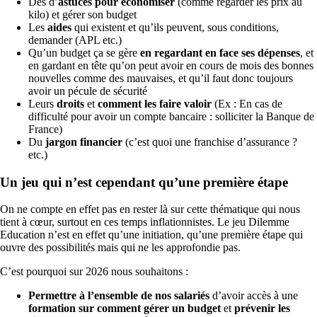
Des d’
astuces
pour économiser
(comme regarder les prix au
kilo) et gérer son budget
Les
aides
qui existent et qu’ils peuvent, sous conditions,
demander (APL etc.)
Qu’un budget ça se gère
en regardant en face ses dépenses
, et
en gardant en tête qu’on peut avoir en cours de mois des bonnes
nouvelles comme des mauvaises, et qu’il faut donc toujours
avoir un pécule de sécurité
Leurs
droits
et
comment les faire valoir
(Ex : En cas de
difficulté pour avoir un compte bancaire : solliciter la Banque de
France)
Du
jargon financier
(c’est quoi une franchise d’assurance ?
etc.)
Un jeu qui n’est cependant qu’une première étape
On ne compte en effet pas en rester là sur cette thématique qui nous
tient à cœur, surtout en ces temps inflationnistes. Le jeu Dilemme
Education n’est en effet qu’une initiation, qu’une première étape qui
ouvre des possibilités mais qui ne les approfondie pas.
C’est pourquoi sur 2026 nous souhaitons :
Permettre à l’ensemble de nos salariés
d’avoir accès à une
formation sur comment gérer un budget
et
prévenir les