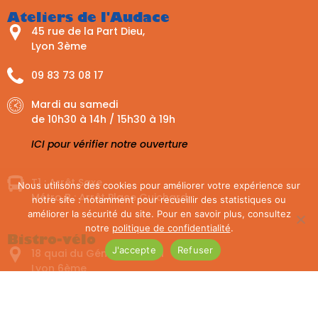
Ateliers de l'Audace
45 rue de la Part Dieu,
Lyon 3ème
09 83 73 08 17
Mardi au samedi
de 10h30 à 14h / 15h30 à 19h
ICI pour vérifier notre ouverture
T1 : Arrêt Saxe
Nous utilisons des cookies pour améliorer votre expérience sur
Métro B : Arrêt Place Guichard
notre site : notamment pour recueillir des statistiques ou
améliorer la sécurité du site. Pour en savoir plus, consultez
notre
politique de confidentialité
.
Bistro-vélo
J'accepte
Refuser
18 quai du Général Sarrail
Lyon 6ème
07 77 17 16 12